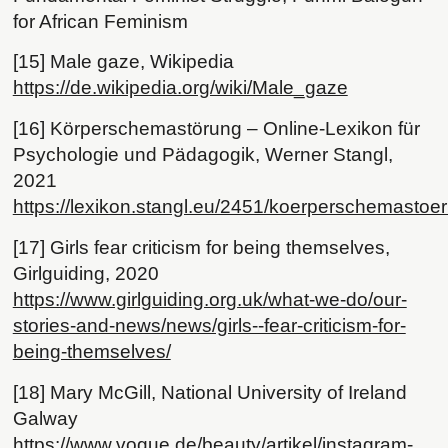
for African Feminism
[15] Male gaze, Wikipedia
https://de.wikipedia.org/wiki/Male_gaze
[16] Körperschemastörung – Online-Lexikon für
Psychologie und Pädagogik, Werner Stangl,
2021
https://lexikon.stangl.eu/2451/koerperschemastoe
[17] Girls fear criticism for being themselves,
Girlguiding, 2020
https://www.girlguiding.org.uk/what-we-do/our-
stories-and-news/news/girls--fear-criticism-for-
being-themselves/
[18] Mary McGill, National University of Ireland
Galway
https://www.vogue.de/beauty/artikel/instagram-